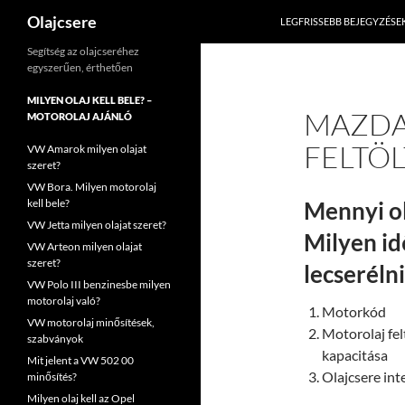
Keresés
Olajcsere
LEGFRISSEBB BEJEGYZÉSE
Kilépés
Segítség az olajcseréhez
egyszerűen, érthetően
a
tartalomba
MILYEN OLAJ KELL BELE? –
MAZDA
MOTOROLAJ AJÁNLÓ
FELTÖ
VW Amarok milyen olajat
szeret?
VW Bora. Milyen motorolaj
kell bele?
Mennyi ol
VW Jetta milyen olajat szeret?
Milyen id
VW Arteon milyen olajat
szeret?
lecserélni
VW Polo III benzinesbe milyen
motorolaj való?
Motorkód
VW motorolaj minősítések,
Motorolaj fel
szabványok
kapacitása
Mit jelent a VW 502 00
Olajcsere int
minősítés?
Milyen olaj kell az Opel