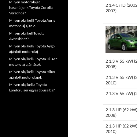
Milyen motorolajat
2 1.4 CiTD (200
használjunk Toyota Corolla
2007)
Versohoz?
Milyen olaj kell? Toyota Auris
motorolaj ajánló
Milyen olaj kell Toyota
Avensishez?
Milyen olaj kell? Toyota Aygo
ajánlott motorolaj
Milyen olaj kell? Toyota Hi-Ace
2 1.3 V 55 kW) (
motorolaj ajánlások
2008)
Milyen olaj kell? Toyota Hilux
2 1.3 V 55 kW) (
ajánlott motorolajok
2010)
Milyen olaj kell a Toyota
Landcruiser egyes típusaiba?
2 1.3 V 55 kW) (
2 1.3 HP (62 kW)
2008)
2 1.3 HP (62 kW)
2010)