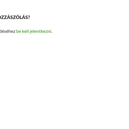
OZZÁSZÓLÁS?
ldéséhez
be kell jelentkezni
.