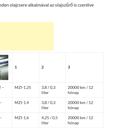
den olajcsere alkalmával az olajszűrő is cserélve
1
2
3
2 –
MZI-1.25
3,8 / 0,3
20000 km / 12
liter
hónap
–
MZI-1.4
3,8 / 0,3
20000 km / 12
liter
hónap
–
MZI-1.6
4,25 / 0,5
20000 km / 12
liter
hónap