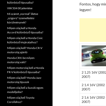
különböző típusaiba?
Fontos, hogy min
VW 504 00 jelentése
legyen!
Mi számít „normál” illetve
„szigorú” üzemeltetési
körülménynek?
Milyen olaj kell a Honda
Accord különböző típusaiba?
Milyen olaj kell a Honda Civic
különböző évjárataihoz?
Milyen olaj kell? Honda CR-V
motorolaj ajánló
Honda CRX-be milyen
motorolaj való?
Milyen motorolaj kell a Honda
FR-V különböző típusaiba?
2 1.25 16V (200
2007)
Milyen olaj kell? Honda Jazz
motorolaj típusok
2 1.4 16V (2002 
Milyen olaj kell a Suzuki egyes
2007)
modelljeibe?
2 1.6 16V (2002 
Milyen olaj kell Toyota
2007)
Corollához?