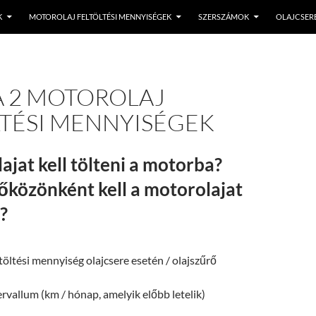
K
MOTOROLAJ FELTÖLTÉSI MENNYISÉGEK
SZERSZÁMOK
OLAJCSERE
 2 MOTOROLAJ
LTÉSI MENNYISÉGEK
ajat kell tölteni a motorba?
őközönként kell a motorolajat
?
töltési mennyiség olajcsere esetén / olajszűrő
ervallum (km / hónap, amelyik előbb letelik)