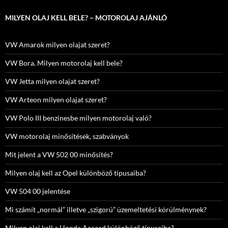
MILYEN OLAJ KELL BELE? – MOTOROLAJ AJÁNLÓ
VW Amarok milyen olajat szeret?
VW Bora. Milyen motorolaj kell bele?
VW Jetta milyen olajat szeret?
VW Arteon milyen olajat szeret?
VW Polo III benzinesbe milyen motorolaj való?
VW motorolaj minősítések, szabványok
Mit jelent a VW 502 00 minősítés?
Milyen olaj kell az Opel különböző típusaiba?
VW 504 00 jelentése
Mi számít „normál” illetve „szigorú” üzemeltetési körülménynek?
Milyen olaj kell a Honda Accord különböző típusaiba?