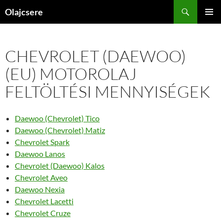
Kilépés
Keresés
Olajcsere
a
ELSŐDL
tartalomba
MENÜ
CHEVROLET (DAEWOO)
(EU) MOTOROLAJ
FELTÖLTÉSI MENNYISÉGEK
Daewoo (Chevrolet) Tico
Daewoo (Chevrolet) Matiz
Chevrolet Spark
Daewoo Lanos
Chevrolet (Daewoo) Kalos
Chevrolet Aveo
Daewoo Nexia
Chevrolet Lacetti
Chevrolet Cruze