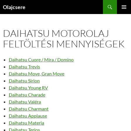
Kilépés
Keresés
Olajcsere
a
ELSŐDL
tartalomba
MENÜ
DAIHATSU MOTOROLAJ
FELTÖLTÉSI MENNYISÉGEK
Daihatsu Cuore / Mira / Domino
Daihatsu Trevis
Daihatsu Move, Gran Move
Daihatsu Sirion
Daihatsu Young RV
Daihatsu Charade
Daihatsu Valéra
Daihatsu Charmant
Daihatsu Applause
Daihatsu Materia
Daihatsu Terios