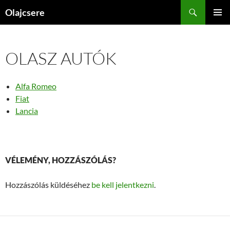
Kilépés
Keresés
Olajcsere
a
ELSŐDL
tartalomba
MENÜ
OLASZ AUTÓK
Alfa Romeo
Fiat
Lancia
VÉLEMÉNY, HOZZÁSZÓLÁS?
Hozzászólás küldéséhez
be kell jelentkezni
.