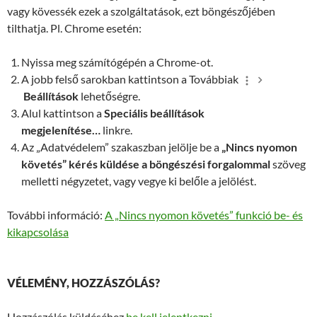
vagy kövessék ezek a szolgáltatások, ezt böngészőjében
tilthatja. Pl. Chrome esetén:
Nyissa meg számítógépén a Chrome-ot.
A jobb felső sarokban kattintson a Továbbiak
Beállítások
lehetőségre.
Alul kattintson a
Speciális beállítások
megjelenítése…
linkre.
Az „Adatvédelem” szakaszban jelölje be a
„Nincs nyomon
követés” kérés küldése a böngészési forgalommal
szöveg
melletti négyzetet, vagy vegye ki belőle a jelölést.
További információ:
A „Nincs nyomon követés” funkció be- és
kikapcsolása
VÉLEMÉNY, HOZZÁSZÓLÁS?
Hozzászólás küldéséhez
be kell jelentkezni
.