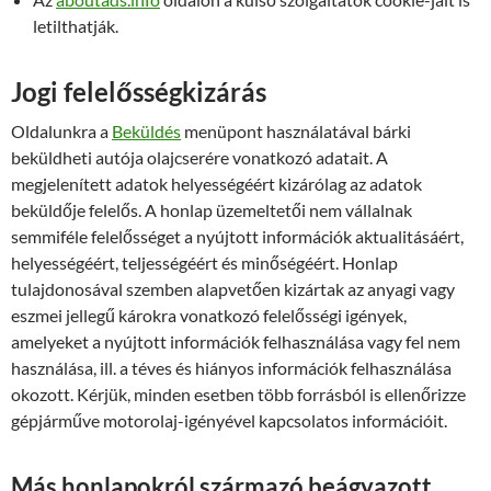
letilthatják.
Jogi felelősségkizárás
Oldalunkra a
Beküldés
menüpont használatával bárki
beküldheti autója olajcserére vonatkozó adatait. A
megjelenített adatok helyességéért kizárólag az adatok
beküldője felelős. A honlap üzemeltetői nem vállalnak
semmiféle felelősséget a nyújtott információk aktualitásáért,
helyességéért, teljességéért és minőségéért. Honlap
tulajdonosával szemben alapvetően kizártak az anyagi vagy
eszmei jellegű károkra vonatkozó felelősségi igények,
amelyeket a nyújtott információk felhasználása vagy fel nem
használása, ill. a téves és hiányos információk felhasználása
okozott. Kérjük, minden esetben több forrásból is ellenőrizze
gépjárműve motorolaj-igényével kapcsolatos információit.
Más honlapokról származó beágyazott