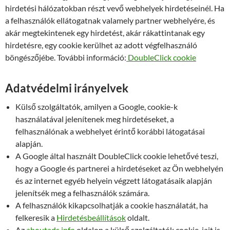
hirdetési hálózatokban részt vevő webhelyek hirdetéseinél. Ha
a felhasználók ellátogatnak valamely partner webhelyére, és
akár megtekintenek egy hirdetést, akár rákattintanak egy
hirdetésre, egy cookie kerülhet az adott végfelhasználó
böngészőjébe. További információ:
DoubleClick cookie
Adatvédelmi irányelvek
Külső szolgáltatók, amilyen a Google, cookie-k
használatával jelenítenek meg hirdetéseket, a
felhasználónak a webhelyet érintő korábbi látogatásai
alapján.
A Google által használt DoubleClick cookie lehetővé teszi,
hogy a Google és partnerei a hirdetéseket az Ön webhelyén
és az internet egyéb helyein végzett látogatásaik alapján
jelenítsék meg a felhasználók számára.
A felhasználók kikapcsolhatják a cookie használatát, ha
felkeresik a
Hirdetésbeállítások
oldalt.
Az
aboutads.info
oldalon a külső szolgáltatók cookie-jait is