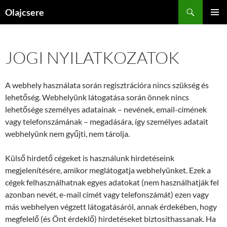
Kilépés
Keresés
Olajcsere
a
ELSŐDL
tartalomba
MENÜ
JOGI NYILATKOZATOK
A webhely használata során regisztrációra nincs szükség és
lehetőség. Webhelyünk látogatása során önnek nincs
lehetősége személyes adatainak – nevének, email-címének
vagy telefonszámának – megadására, így személyes adatait
webhelyünk nem gyűjti, nem tárolja.
Külső hirdető cégeket is használunk hirdetéseink
megjelenítésére, amikor meglátogatja webhelyünket. Ezek a
cégek felhasználhatnak egyes adatokat (nem használhatják fel
azonban nevét, e-mail címét vagy telefonszámát) ezen vagy
más webhelyen végzett látogatásáról, annak érdekében, hogy
megfelelő (és Önt érdeklő) hirdetéseket biztosíthassanak. Ha