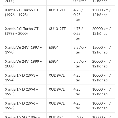
2000)
0,5 liter
12 hónap
Xantia 2.0i Turbo CT
XU10J2TE
4,75 /
15000 km /
(1996 – 1998)
0,25
12 hónap
liter
Xantia 2.0i Turbo CT
XU10J2TE
4,75 /
20000 km /
(1999 – 2000)
0,25
12 hónap
liter
Xantia V6 24V (1997 –
ES9J4
5,5 / 0,7
15000 km /
1998)
liter
12 hónap
Xantia V6 24V (1999 –
ES9J4
5,5 / 0,7
20000 km /
2000)
liter
12 hónap
Xantia 1.9 D (1993 –
XUD9A/L
4,25
10000 km /
1994)
liter
12 hónap
Xantia 1.9 D (1994 –
XUD9A/L
4,25
10000 km /
1995)
liter
12 hónap
Xantia 1.9 D (1996 –
XUD9A/L
4,25
10000 km /
1996)
liter
12 hónap
Xantia 1.9 SD (1996 –
XUD9SD
5 / 0,2
10000 km /