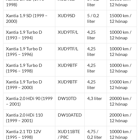
1998)
liter
12 hónap
Xantia 1.9 SD (1999 –
XUD9SD
5 / 0,2
15000 km /
2000)
liter
12 hónap
Xantia 1.9 Turbo D
XUD9TF/L
4,25
10000 km /
(1993 – 1994)
liter
12 hónap
Xantia 1.9 Turbo D
XUD9TF/L
4,25
10000 km /
(1995 – 1996)
liter
12 hónap
Xantia 1.9 Turbo D
XUD9BTF
4,25
10000 km /
(1996 – 1998)
liter
12 hónap
Xantia 1.9 Turbo D
XUD9BTF
4,25
15000 km /
(1999 – 2000)
liter
12 hónap
Xantia 2.0 HDi 90 (1999
DW10TD
4,3 liter
20000 km /
– 2001)
12 hónap
Xantia 2.0 HDi 110
DW10ATED
20000 km /
(1999 – 2001)
12 hónap
Xantia 2.1 TD 12V
XUD11BTE
4,75 /
10000 km /
(1995 – 1998)
/ P8C
0,2 liter
12 hónap