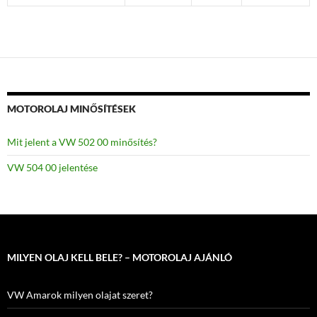
MOTOROLAJ MINŐSÍTÉSEK
Mit jelent a VW 502 00 minősítés?
VW 504 00 jelentése
MILYEN OLAJ KELL BELE? – MOTOROLAJ AJÁNLÓ
VW Amarok milyen olajat szeret?