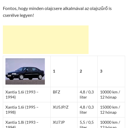
Fontos, hogy minden olajcsere alkalmával az olajszűrő is
cserélve legyen!
1
2
3
Xantia 1.6i (1993 –
BFZ
4,8 / 0,3
10000 km /
1994)
liter
12 hónap
Xantia 1.6i (1995 –
XU5JP/Z
4,8 / 0,3
15000 km /
1998)
liter
12 hónap
Xantia 1.8i (1993 –
XU7JP
5,5 / 0,5
10000 km /
1994)
liter
12 hónap