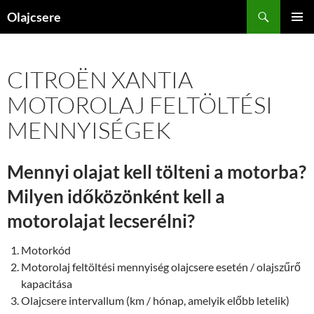
Kilépés
Keresés
Olajcsere
a
ELSŐDL
tartalomba
MENÜ
CITROËN XANTIA
MOTOROLAJ FELTÖLTÉSI
MENNYISÉGEK
Mennyi olajat kell tölteni a motorba?
Milyen időközönként kell a
motorolajat lecserélni?
Motorkód
Motorolaj feltöltési mennyiség olajcsere esetén / olajszűrő
kapacitása
Olajcsere intervallum (km / hónap, amelyik előbb letelik)